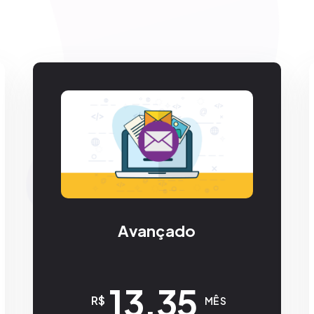
Avançado
13,35
R$
MÊS