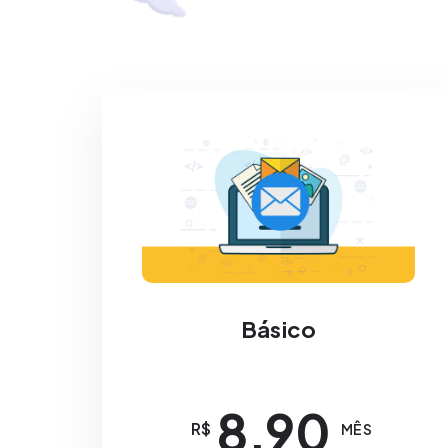
Básico
8,90
R$
MÊS