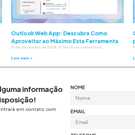
Outlook Web App: Descubra Como
Aproveitar ao Máximo Esta Ferramenta
10 de dezembro de 2024
Nenhum comentário
9
Leia mais »
L
NOME
 alguma informação
disposição!
 entrará em contato com
EMAIL